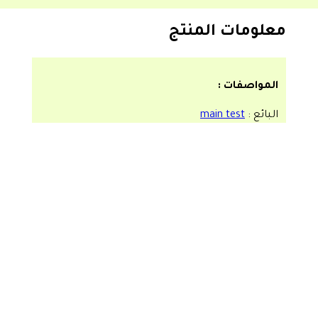
معلومات المنتج
المواصفات :
البائع :
main test
الوصف :
كروكس رمادي 44
تقييمات المستخدمين
0,0